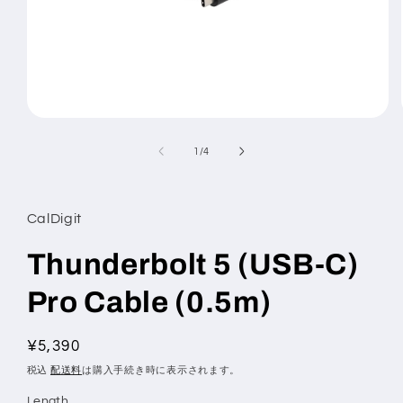
モ
ー
の
1
/
4
ダ
ル
で
メ
CalDigit
デ
ィ
ア
Thunderbolt 5 (USB‑C)
(1)
を
Pro Cable (0.5m)
開
く
通
¥5,390
常
税込
配送料
は購入手続き時に表示されます。
価
Length