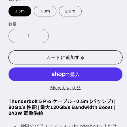
格
0.5m
1.0m
2.0m
数量
数
量
Thunderbolt
Thunderbolt
5
5
(USB‑C)
(USB‑C)
Pro
Pro
カートに追加する
Cable
Cable
(0.5m)
(0.5m)
の
の
数
数
別のお支払い方法
量
量
を
を
Thunderbolt 5 Pro ケーブル - 0.5m (パッシブ) |
減
増
80Gb/s 性能 | 最大120Gb/s Bandwidth Boost |
ら
や
240W 電源供給
す
す
極限のパフォーマンス - Thunderbolt 5 または